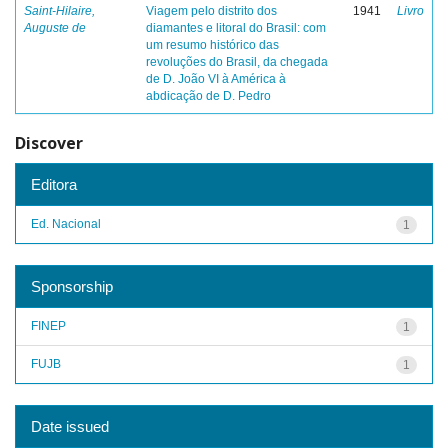
Saint-Hilaire,
Viagem pelo distrito dos
1941
Livro
Auguste de
diamantes e litoral do Brasil: com
um resumo histórico das
revoluções do Brasil, da chegada
de D. João VI à América à
abdicação de D. Pedro
Discover
Editora
Ed. Nacional
1
Sponsorship
FINEP
1
FUJB
1
Date issued