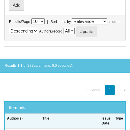
|
Results/Page
Sort items by
In order
Authors/record
Results 1-1 of 1 (Search time: 0.0 seconds).
previous
1
next
Item hits:
Author(s)
Title
Issue
Type
Date