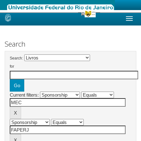
Skip
navigation
Search
Search:
for
Current filters: