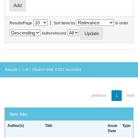
|
Results/Page
Sort items by
In order
Authors/record
Results 1-1 of 1 (Search time: 0.001 seconds).
previous
1
next
Item hits:
Author(s)
Title
Issue
Type
Date