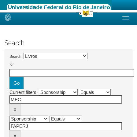
Skip
navigation
Search
Search:
for
Current filters: