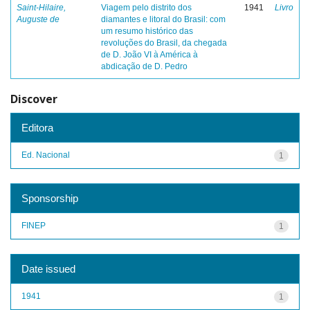
Saint-Hilaire,
Viagem pelo distrito dos
1941
Livro
Auguste de
diamantes e litoral do Brasil: com
um resumo histórico das
revoluções do Brasil, da chegada
de D. João VI à América à
abdicação de D. Pedro
Discover
Editora
Ed. Nacional
1
Sponsorship
FINEP
1
Date issued
1941
1