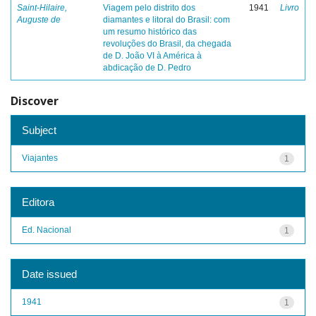
Saint-Hilaire,
Viagem pelo distrito dos
1941
Livro
Auguste de
diamantes e litoral do Brasil: com
um resumo histórico das
revoluções do Brasil, da chegada
de D. João VI à América à
abdicação de D. Pedro
Discover
Subject
Viajantes
1
Editora
Ed. Nacional
1
Date issued
1941
1