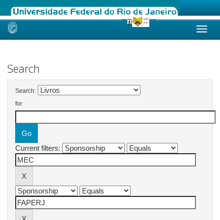
Skip
navigation
Search
Search:
for
Current filters: