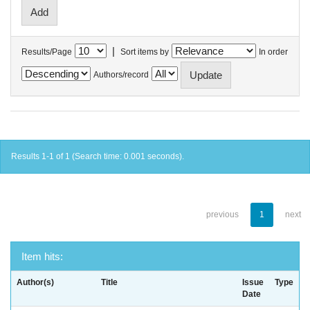
|
Results/Page
Sort items by
In order
Authors/record
Results 1-1 of 1 (Search time: 0.001 seconds).
previous
1
next
Item hits:
Author(s)
Title
Issue
Type
Date