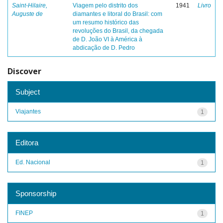
Saint-Hilaire,
Viagem pelo distrito dos
1941
Livro
Auguste de
diamantes e litoral do Brasil: com
um resumo histórico das
revoluções do Brasil, da chegada
de D. João VI à América à
abdicação de D. Pedro
Discover
Subject
Viajantes
1
Editora
Ed. Nacional
1
Sponsorship
FINEP
1