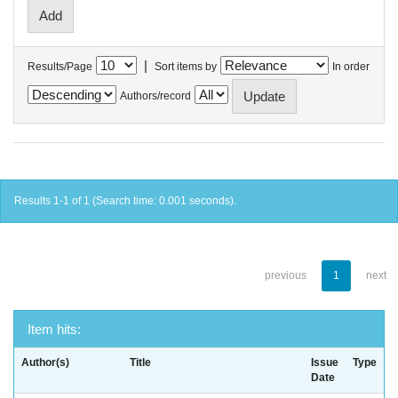
|
Results/Page
Sort items by
In order
Authors/record
Results 1-1 of 1 (Search time: 0.001 seconds).
previous
1
next
Item hits:
Author(s)
Title
Issue
Type
Date