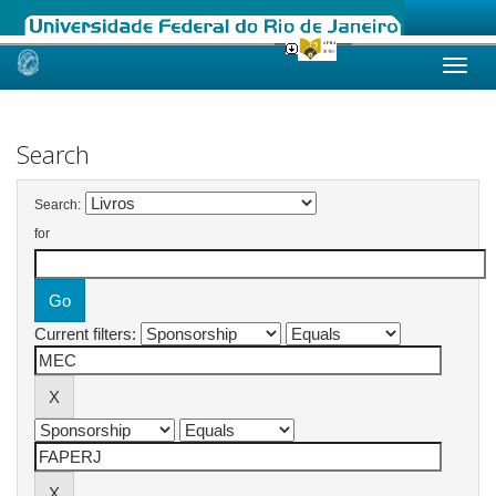
Skip
navigation
Search
Search:
for
Current filters: