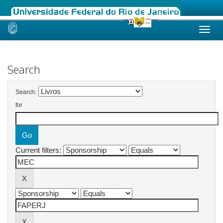
Skip
navigation
Search
Search:
for
Current filters: