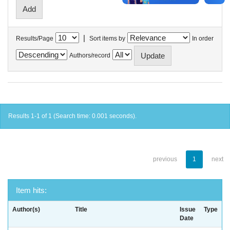
|
Results/Page
Sort items by
In order
Authors/record
Results 1-1 of 1 (Search time: 0.001 seconds).
previous
1
next
Item hits:
Author(s)
Title
Issue
Type
Date