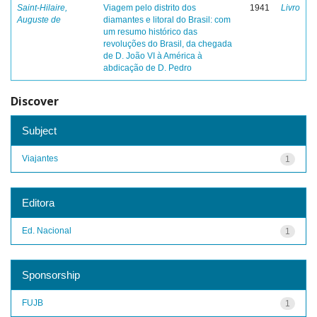
Saint-Hilaire,
Viagem pelo distrito dos
1941
Livro
Auguste de
diamantes e litoral do Brasil: com
um resumo histórico das
revoluções do Brasil, da chegada
de D. João VI à América à
abdicação de D. Pedro
Discover
Subject
Viajantes
1
Editora
Ed. Nacional
1
Sponsorship
FUJB
1