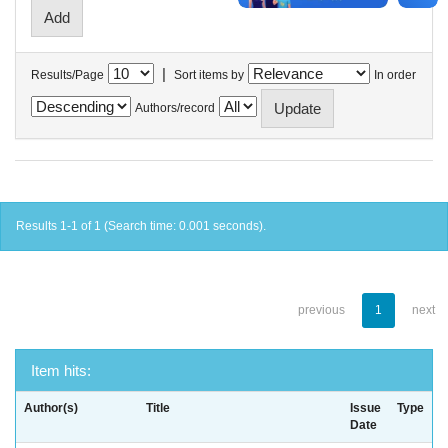
|
Results/Page
Sort items by
In order
Authors/record
Results 1-1 of 1 (Search time: 0.001 seconds).
previous
1
next
Item hits:
Author(s)
Title
Issue
Type
Date