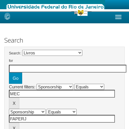
Skip
navigation
Search
Search:
for
Current filters: