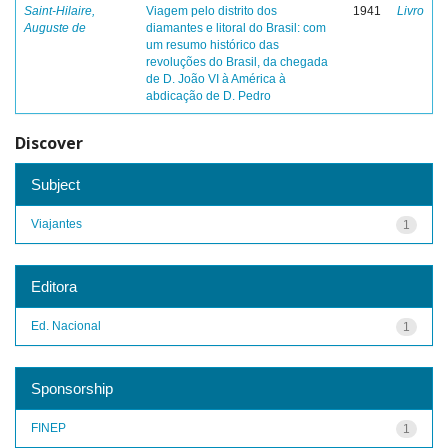
Saint-Hilaire,
Viagem pelo distrito dos
1941
Livro
Auguste de
diamantes e litoral do Brasil: com
um resumo histórico das
revoluções do Brasil, da chegada
de D. João VI à América à
abdicação de D. Pedro
Discover
Subject
Viajantes
1
Editora
Ed. Nacional
1
Sponsorship
FINEP
1