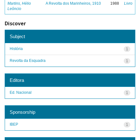
Martins, Hélio
A Revolta dos Marinheiros, 1910
1988
Livro
Leôncio
Discover
Subject
História
1
Revolta da Esquadra
1
Editora
Ed. Nacional
1
Sponsorship
IBEP
1