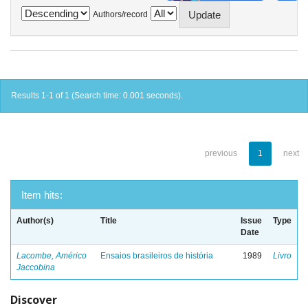
Authors/record
Results 1-1 of 1 (Search time: 0.001 seconds).
previous
1
next
Item hits:
Author(s)
Title
Issue
Type
Date
Lacombe, Américo
Ensaios brasileiros de história
1989
Livro
Jaccobina
Discover