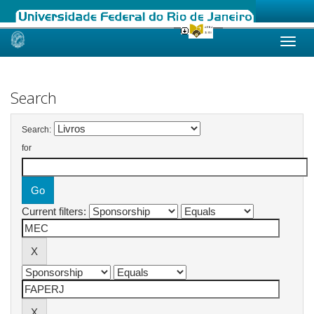
Skip
navigation
Search
Search:
for
Current filters: