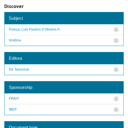
Discover
Subject
França, Luís Paulino d’Oliveira P...
1
História
1
Editora
Ed. Nacional
1
Sponsorship
FINEP
1
IBEP
1
Document type