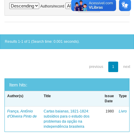
Authors/record
Results 1-1 of 1 (Search time: 0.001 seconds).
previous
1
next
Item hits:
Author(s)
Title
Issue
Type
Date
França, Antônio
Cartas baianas, 1821-1824:
1980
Livro
d'Oliveira Pinto de
subsídios para o estudo dos
problemas da opção na
independência brasileira