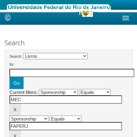
Skip
navigation
Search
Search:
for
Current filters: