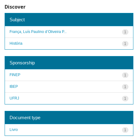
Discover
Subject
França, Luís Paulino d’Oliveira P...
1
História
1
Sponsorship
FINEP
1
IBEP
1
UFRJ
1
Document type
Livro
1