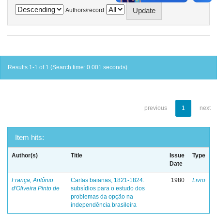
Authors/record
Results 1-1 of 1 (Search time: 0.001 seconds).
previous
1
next
Item hits:
Author(s)
Title
Issue
Type
Date
França, Antônio
Cartas baianas, 1821-1824:
1980
Livro
d'Oliveira Pinto de
subsídios para o estudo dos
problemas da opção na
independência brasileira