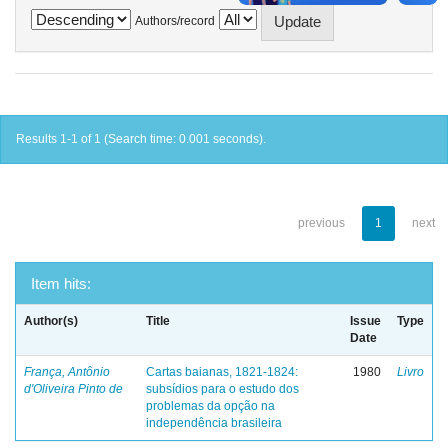
Authors/record
Results 1-1 of 1 (Search time: 0.001 seconds).
previous
1
next
Item hits:
Author(s)
Title
Issue
Type
Date
França, Antônio
Cartas baianas, 1821-1824:
1980
Livro
d'Oliveira Pinto de
subsídios para o estudo dos
problemas da opção na
independência brasileira