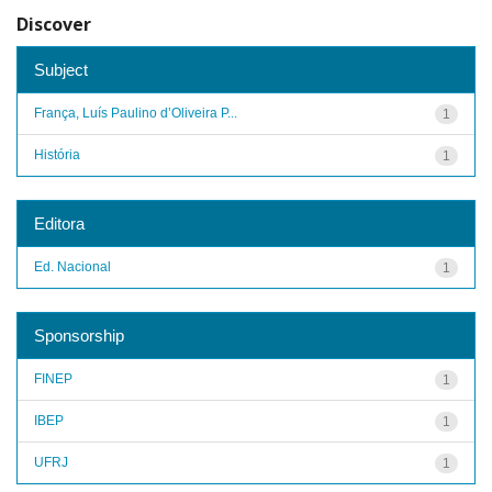
Discover
Subject
França, Luís Paulino d’Oliveira P...
1
História
1
Editora
Ed. Nacional
1
Sponsorship
FINEP
1
IBEP
1
UFRJ
1