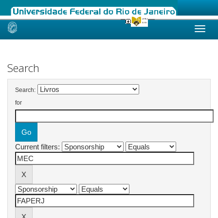
Skip
navigation
Search
Search:
for
Current filters: