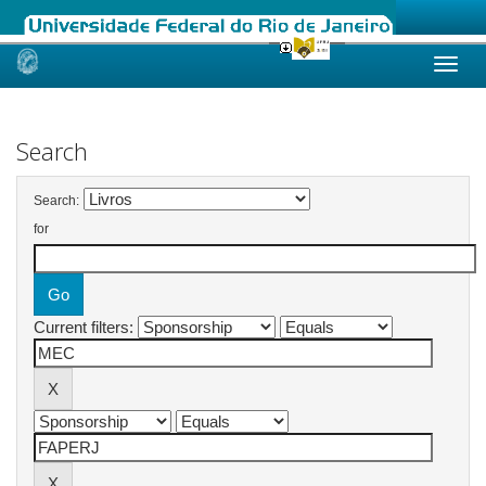
Skip
navigation
Search
Search:
for
Current filters: