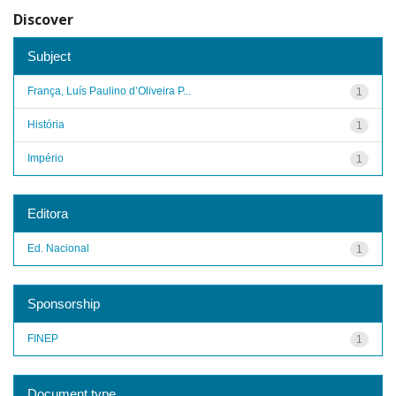
Discover
Subject
França, Luís Paulino d’Oliveira P...
1
História
1
Império
1
Editora
Ed. Nacional
1
Sponsorship
FINEP
1
Document type