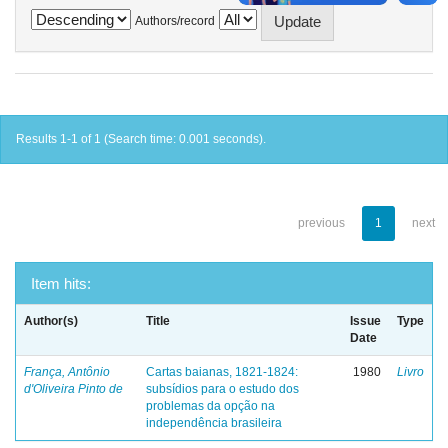
Authors/record
Results 1-1 of 1 (Search time: 0.001 seconds).
previous
1
next
Item hits:
Author(s)
Title
Issue
Type
Date
França, Antônio
Cartas baianas, 1821-1824:
1980
Livro
d'Oliveira Pinto de
subsídios para o estudo dos
problemas da opção na
independência brasileira