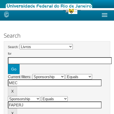
Skip
navigation
Search
Search:
for
Current filters: