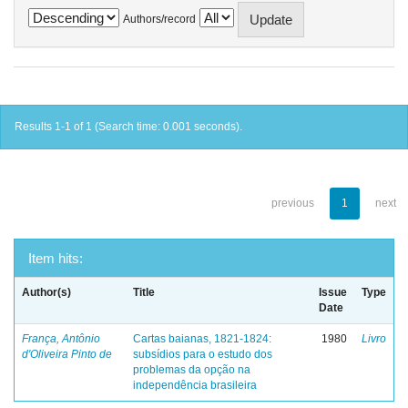
Authors/record
Results 1-1 of 1 (Search time: 0.001 seconds).
previous
1
next
Item hits:
Author(s)
Title
Issue
Type
Date
França, Antônio
Cartas baianas, 1821-1824:
1980
Livro
d'Oliveira Pinto de
subsídios para o estudo dos
problemas da opção na
independência brasileira