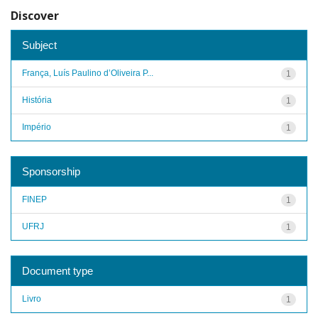
Discover
Subject
França, Luís Paulino d’Oliveira P...
1
História
1
Império
1
Sponsorship
FINEP
1
UFRJ
1
Document type
Livro
1