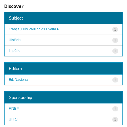
Discover
Subject
França, Luís Paulino d’Oliveira P...
1
História
1
Império
1
Editora
Ed. Nacional
1
Sponsorship
FINEP
1
UFRJ
1