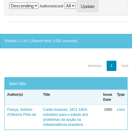
Authors/record
Results 1-1 of 1 (Search time: 0.001 seconds).
previous
1
next
Item hits:
Author(s)
Title
Issue
Type
Date
França, Antônio
Cartas baianas, 1821-1824:
1980
Livro
d'Oliveira Pinto de
subsídios para o estudo dos
problemas da opção na
independência brasileira