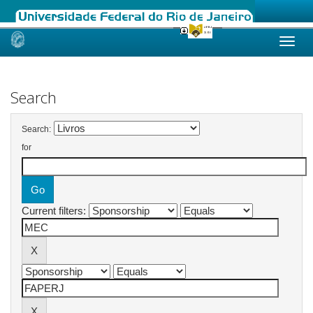
Skip
navigation
Search
Search:
for
Current filters: