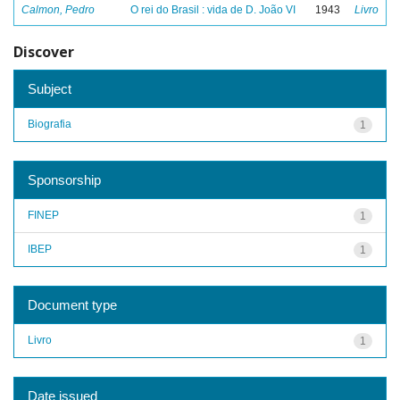
Calmon, Pedro
O rei do Brasil : vida de D. João VI
1943
Livro
Discover
Subject
Biografia
1
Sponsorship
FINEP
1
IBEP
1
Document type
Livro
1
Date issued