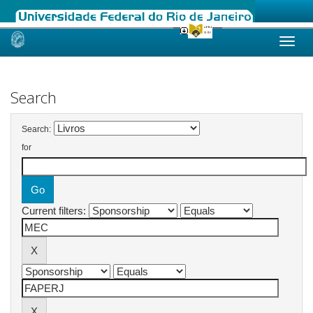
Skip
navigation
Search
Search:
for
Current filters: