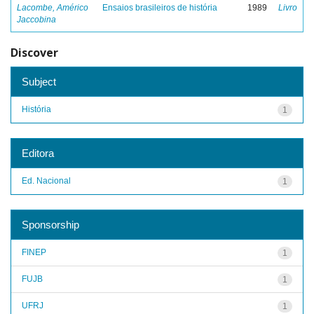
Lacombe, Américo
Ensaios brasileiros de história
1989
Livro
Jaccobina
Discover
Subject
História
1
Editora
Ed. Nacional
1
Sponsorship
FINEP
1
FUJB
1
UFRJ
1