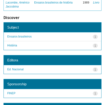
Lacombe, Américo
Ensaios brasileiros de história
1989
Livro
Jaccobina
Discover
Subject
Ensaios brasileiros
1
História
1
Editora
Ed. Nacional
1
Sponsorship
FINEP
1