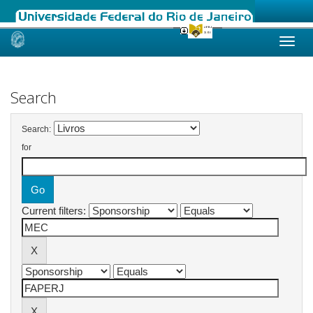
Skip
navigation
Search
Search:
for
Current filters: