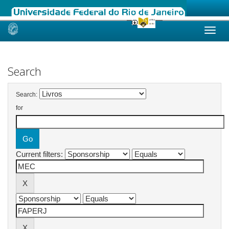
Skip
navigation
Search
Search:
for
Current filters: