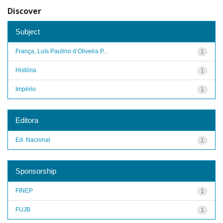
Discover
Subject
França, Luís Paulino d’Oliveira P...
1
História
1
Império
1
Editora
Ed. Nacional
1
Sponsorship
FINEP
1
FUJB
1