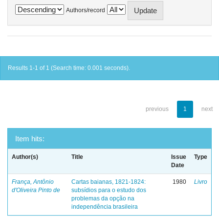
Authors/record
Results 1-1 of 1 (Search time: 0.001 seconds).
previous
1
next
Item hits:
Author(s)
Title
Issue
Type
Date
França, Antônio
Cartas baianas, 1821-1824:
1980
Livro
d'Oliveira Pinto de
subsídios para o estudo dos
problemas da opção na
independência brasileira