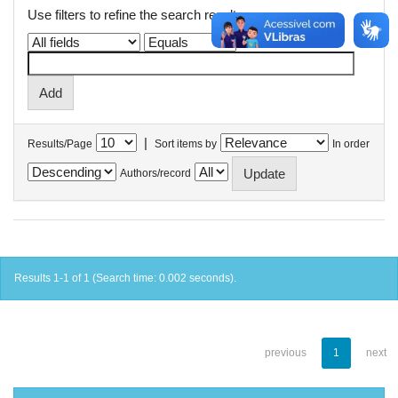
Use filters to refine the search results.
|
Results/Page
Sort items by
In order
Authors/record
Results 1-1 of 1 (Search time: 0.002 seconds).
previous
1
next