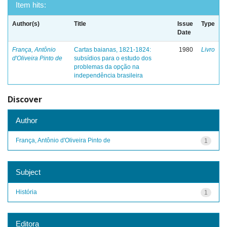
Item hits:
Author(s)
Title
Issue
Type
Date
França, Antônio
Cartas baianas, 1821-1824:
1980
Livro
d'Oliveira Pinto de
subsídios para o estudo dos
problemas da opção na
independência brasileira
Discover
Author
França, Antônio d'Oliveira Pinto de
1
Subject
História
1
Editora