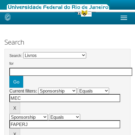
Skip
navigation
Search
Search:
for
Current filters: