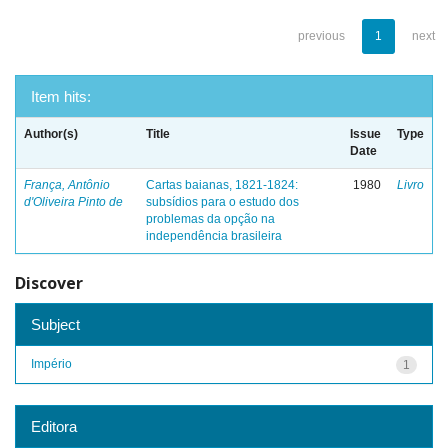
previous
1
next
Item hits:
Author(s)
Title
Issue
Type
Date
França, Antônio
Cartas baianas, 1821-1824:
1980
Livro
d'Oliveira Pinto de
subsídios para o estudo dos
problemas da opção na
independência brasileira
Discover
Subject
Império
1
Editora