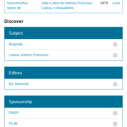
Vasconcellos,
Vida e obra de Antônio Francisco
1979
Livro
Sylvio de
Lisboa, o Aleijadinho
Discover
Subject
Biografia
1
Lisboa, Antônio Francisco
1
Editora
Ed. Nacional
1
Sponsorship
FINEP
1
FUJB
1