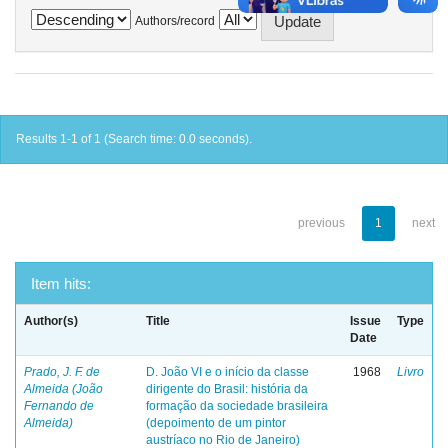
Authors/record
Results 1-1 of 1 (Search time: 0.0 seconds).
previous
1
next
Item hits:
Author(s)
Title
Issue
Type
Date
Prado, J. F. de
D. João VI e o início da classe
1968
Livro
Almeida (João
dirigente do Brasil: história da
Fernando de
formação da sociedade brasileira
Almeida)
(depoimento de um pintor
austríaco no Rio de Janeiro)