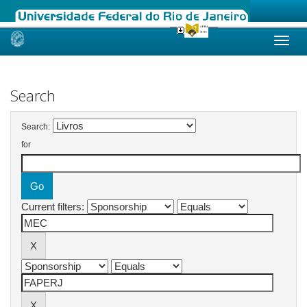
Skip
navigation
Search
Search:
for
Current filters: