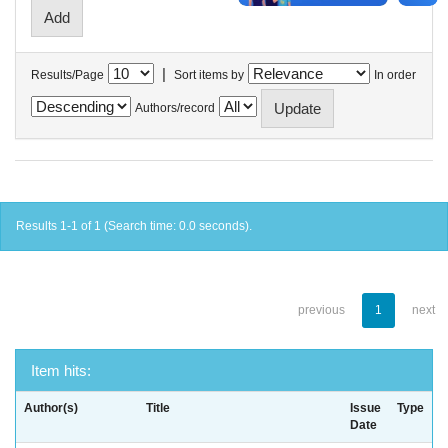
|
Results/Page
Sort items by
In order
Authors/record
Results 1-1 of 1 (Search time: 0.0 seconds).
previous
1
next
Item hits:
Author(s)
Title
Issue
Type
Date