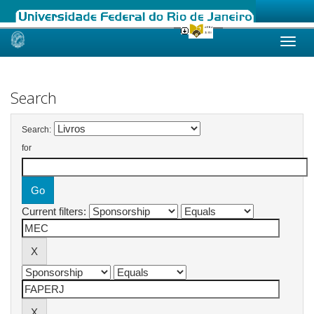
Skip
navigation
Search
Search:
for
Current filters: