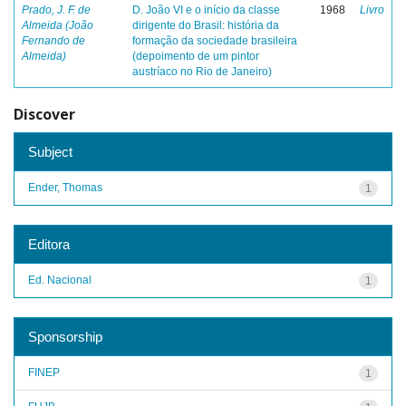
Prado, J. F. de
D. João VI e o início da classe
1968
Livro
Almeida (João
dirigente do Brasil: história da
Fernando de
formação da sociedade brasileira
Almeida)
(depoimento de um pintor
austríaco no Rio de Janeiro)
Discover
Subject
Ender, Thomas
1
Editora
Ed. Nacional
1
Sponsorship
FINEP
1