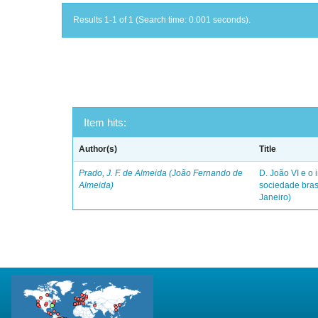
Results 1-1 of 1 (Search time: 0.001 seconds).
Item hits:
Author(s)
Title
Prado, J. F. de Almeida (João Fernando de
D. João VI e o 
Almeida)
sociedade bras
Janeiro)