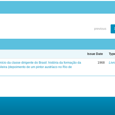
previous
Issue Date
Typ
início da classe dirigente do Brasil: história da formação da
1968
Livr
ileira (depoimento de um pintor austríaco no Rio de