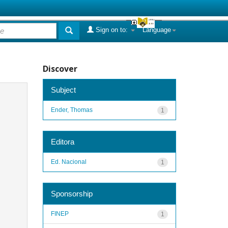
Sign on to:
Language
Discover
Subject
Ender, Thomas
1
Editora
Ed. Nacional
1
Sponsorship
FINEP
1