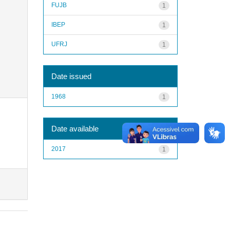
FUJB
1
IBEP
1
UFRJ
1
Date issued
1968
1
Date available
2017
1