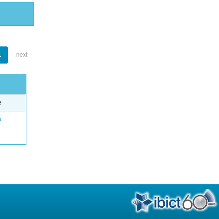
1
next
e
o