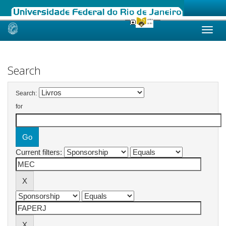
Skip
navigation
Search
Search:
for
Current filters: