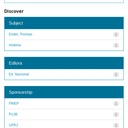
Discover
Subject
Ender, Thomas
1
História
1
Editora
Ed. Nacional
1
Sponsorship
FINEP
1
FUJB
1
UFRJ
1