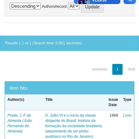
Authors/record
Results 1-1 of 1 (Search time: 0.001 seconds).
previous
1
next
Item hits:
Author(s)
Title
Issue
Type
Date
Prado, J. F. de
D. João VI e o início da classe
1968
Livro
Almeida (João
dirigente do Brasil: história da
Fernando de
formação da sociedade brasileira
Almeida)
(depoimento de um pintor
austríaco no Rio de Janeiro)