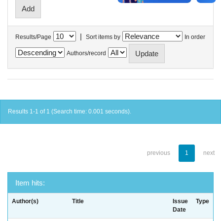
|
Results/Page
Sort items by
In order
Authors/record
Results 1-1 of 1 (Search time: 0.001 seconds).
previous
1
next
Item hits:
Author(s)
Title
Issue
Type
Date