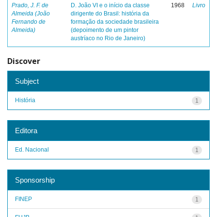
Prado, J. F. de
D. João VI e o início da classe
1968
Livro
Almeida (João
dirigente do Brasil: história da
Fernando de
formação da sociedade brasileira
Almeida)
(depoimento de um pintor
austríaco no Rio de Janeiro)
Discover
Subject
História
1
Editora
Ed. Nacional
1
Sponsorship
FINEP
1