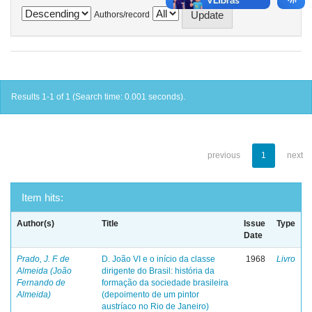
Authors/record
Results 1-1 of 1 (Search time: 0.001 seconds).
previous
1
next
Item hits:
Author(s)
Title
Issue
Type
Date
Prado, J. F. de
D. João VI e o início da classe
1968
Livro
Almeida (João
dirigente do Brasil: história da
Fernando de
formação da sociedade brasileira
Almeida)
(depoimento de um pintor
austríaco no Rio de Janeiro)