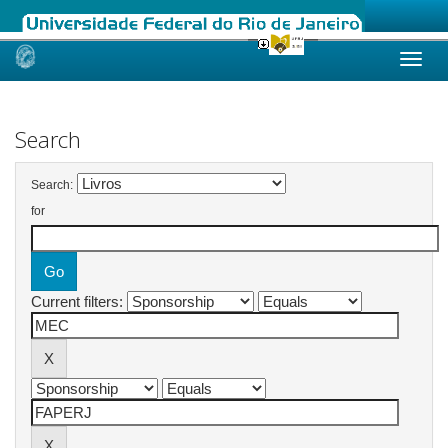
Skip
navigation
Search
Search:
for
Current filters: