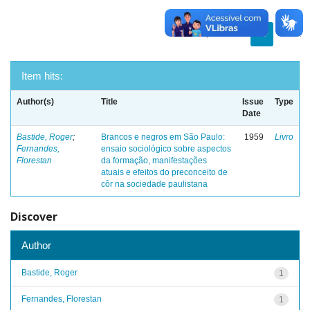
previous
1
next
Item hits:
Author(s)
Title
Issue
Type
Date
Bastide, Roger
;
Brancos e negros em São Paulo:
1959
Livro
Fernandes,
ensaio sociológico sobre aspectos
Florestan
da formação, manifestações
atuais e efeitos do preconceito de
côr na sociedade paulistana
Discover
Author
Bastide, Roger
1
Fernandes, Florestan
1