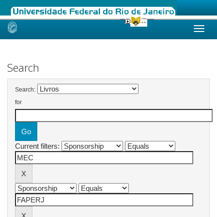
Skip
navigation
Search
Search:
for
Current filters: