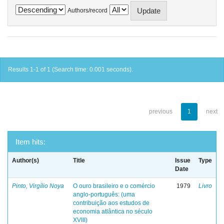
Authors/record
Results 1-1 of 1 (Search time: 0.001 seconds).
previous
1
next
Item hits:
Author(s)
Title
Issue
Type
Date
Pinto, Virgílio Noya
O ouro brasileiro e o comércio
1979
Livro
anglo-português: (uma
contribuição aos estudos de
economia atlântica no século
XVIII)