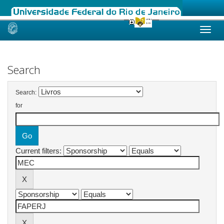
Skip
navigation
Search
Search:
for
Current filters: