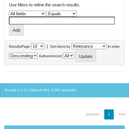
Use filters to refine the search results.
|
Results/Page
Sort items by
In order
Authors/record
Results 1-1 of 1 (Search time: 0.001 seconds).
previous
1
next