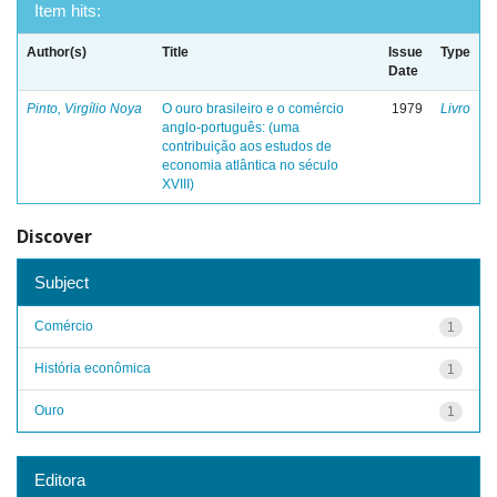
Item hits:
Author(s)
Title
Issue
Type
Date
Pinto, Virgílio Noya
O ouro brasileiro e o comércio
1979
Livro
anglo-português: (uma
contribuição aos estudos de
economia atlântica no século
XVIII)
Discover
Subject
Comércio
1
História econômica
1
Ouro
1
Editora