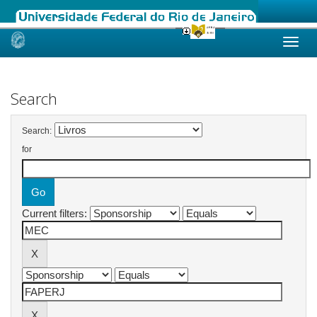
Skip
navigation
Search
Search:
for
Current filters: