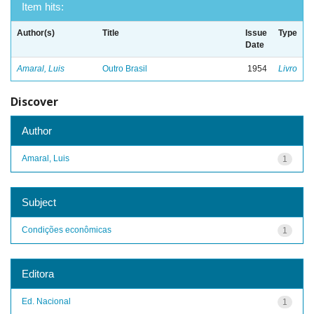
Item hits:
Author(s)
Title
Issue
Type
Date
Amaral, Luis
Outro Brasil
1954
Livro
Discover
Author
Amaral, Luis
1
Subject
Condições econômicas
1
Editora
Ed. Nacional
1