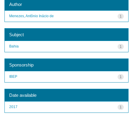
Author
Menezes, Antônio Inácio de
1
Subject
Bahia
1
Sponsorship
IBEP
1
Date available
2017
1