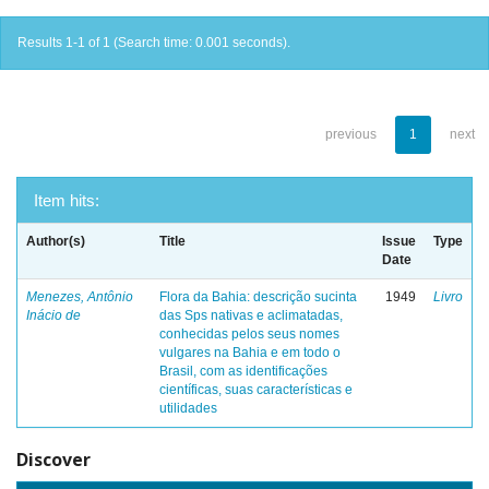
Results 1-1 of 1 (Search time: 0.001 seconds).
previous
1
next
Item hits:
Author(s)
Title
Issue
Type
Date
Menezes, Antônio
Flora da Bahia: descrição sucinta
1949
Livro
Inácio de
das Sps nativas e aclimatadas,
conhecidas pelos seus nomes
vulgares na Bahia e em todo o
Brasil, com as identificações
científicas, suas características e
utilidades
Discover