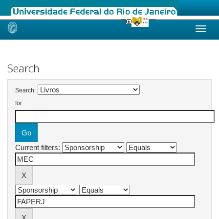
Skip
navigation
Search
Search:
for
Current filters: