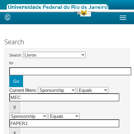
Skip
navigation
Search
Search:
for
Current filters: