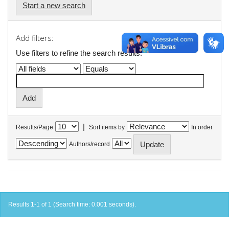
Start a new search
Add filters:
Use filters to refine the search results.
|
Results/Page
Sort items by
In order
Authors/record
Results 1-1 of 1 (Search time: 0.001 seconds).