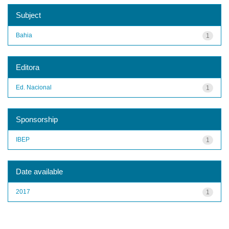
Subject
Bahia
1
Editora
Ed. Nacional
1
Sponsorship
IBEP
1
Date available
2017
1