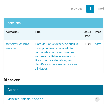
previous
1
next
Item hits:
Author(s)
Title
Issue
Type
Date
Menezes, Antônio
Flora da Bahia: descrição sucinta
1949
Livro
Inácio de
das Sps nativas e aclimatadas,
conhecidas pelos seus nomes
vulgares na Bahia e em todo o
Brasil, com as identificações
científicas, suas características e
utilidades
Discover
Author
Menezes, Antônio Inácio de
1