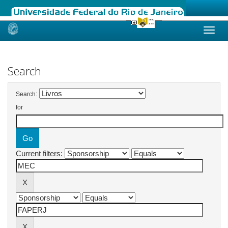
Skip
navigation
Search
Search:
for
Current filters: