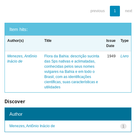
previous
1
next
Item hits:
Author(s)
Title
Issue
Type
Date
Menezes, Antônio
Flora da Bahia: descrição sucinta
1949
Livro
Inácio de
das Sps nativas e aclimatadas,
conhecidas pelos seus nomes
vulgares na Bahia e em todo o
Brasil, com as identificações
científicas, suas características e
utilidades
Discover
Author
Menezes, Antônio Inácio de
1