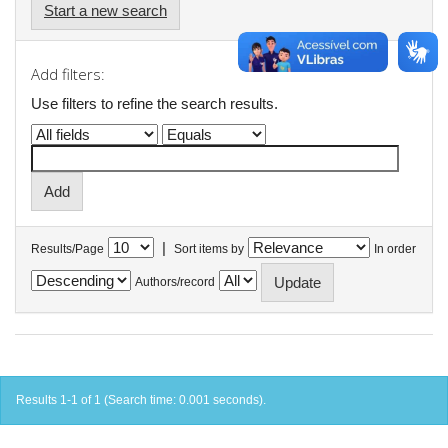
Start a new search
Add filters:
Use filters to refine the search results.
|
Results/Page
Sort items by
In order
Authors/record
Results 1-1 of 1 (Search time: 0.001 seconds).