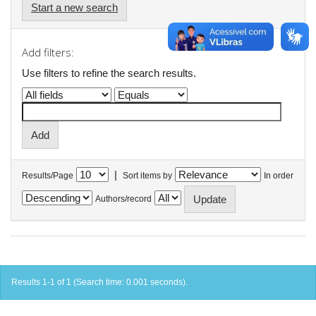
Start a new search
Add filters:
Use filters to refine the search results.
|
Results/Page
Sort items by
In order
Authors/record
Results 1-1 of 1 (Search time: 0.001 seconds).