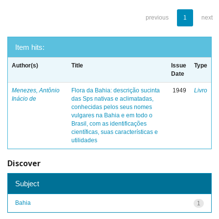
previous
1
next
Item hits:
Author(s)
Title
Issue
Type
Date
Menezes, Antônio
Flora da Bahia: descrição sucinta
1949
Livro
Inácio de
das Sps nativas e aclimatadas,
conhecidas pelos seus nomes
vulgares na Bahia e em todo o
Brasil, com as identificações
científicas, suas características e
utilidades
Discover
Subject
Bahia
1