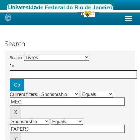
Skip
navigation
Search
Search:
for
Current filters: