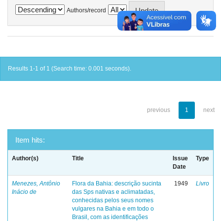
Authors/record
Results 1-1 of 1 (Search time: 0.001 seconds).
previous
1
next
Item hits:
Author(s)
Title
Issue
Type
Date
Menezes, Antônio
Flora da Bahia: descrição sucinta
1949
Livro
Inácio de
das Sps nativas e aclimatadas,
conhecidas pelos seus nomes
vulgares na Bahia e em todo o
Brasil, com as identificações