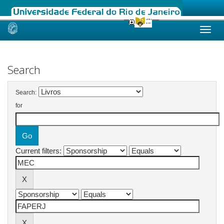
Skip
navigation
Search
Search:
for
Current filters: