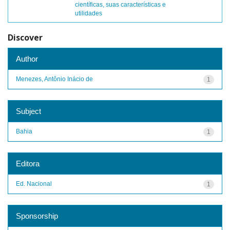
científicas, suas características e
utilidades
Discover
Author
Menezes, Antônio Inácio de
1
Subject
Bahia
1
Editora
Ed. Nacional
1
Sponsorship