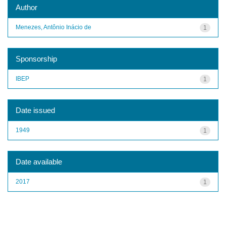
Author
Menezes, Antônio Inácio de
1
Sponsorship
IBEP
1
Date issued
1949
1
Date available
2017
1