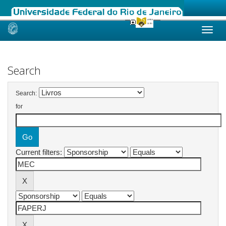
Skip
navigation
Search
Search:
for
Current filters: