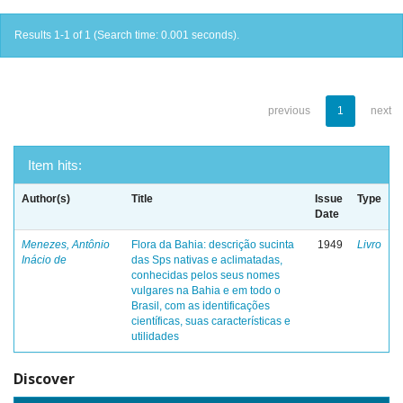
Results 1-1 of 1 (Search time: 0.001 seconds).
previous
1
next
Item hits:
Author(s)
Title
Issue
Type
Date
Menezes, Antônio
Flora da Bahia: descrição sucinta
1949
Livro
Inácio de
das Sps nativas e aclimatadas,
conhecidas pelos seus nomes
vulgares na Bahia e em todo o
Brasil, com as identificações
científicas, suas características e
utilidades
Discover