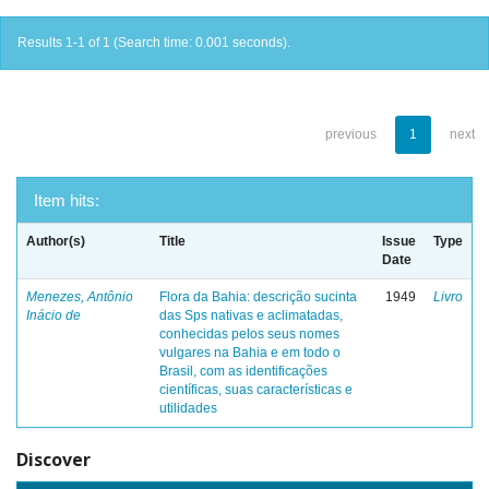
Results 1-1 of 1 (Search time: 0.001 seconds).
previous
1
next
Item hits:
Author(s)
Title
Issue
Type
Date
Menezes, Antônio
Flora da Bahia: descrição sucinta
1949
Livro
Inácio de
das Sps nativas e aclimatadas,
conhecidas pelos seus nomes
vulgares na Bahia e em todo o
Brasil, com as identificações
científicas, suas características e
utilidades
Discover