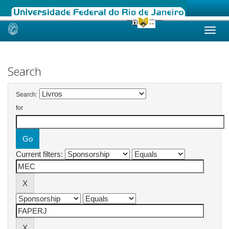
Skip
navigation
Search
Search:
for
Current filters: