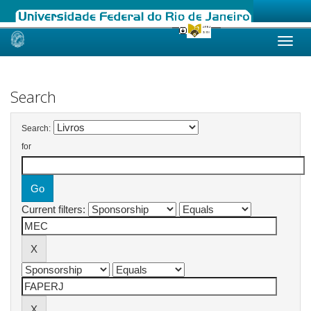
Skip
navigation
Search
Search:
for
Current filters: