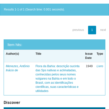
Results 1-1 of 1 (Search time: 0.001 seconds).
previous
1
next
Item hits:
Author(s)
Title
Issue
Type
Date
Menezes, Antônio
Flora da Bahia: descrição sucinta
1949
Livro
Inácio de
das Sps nativas e aclimatadas,
conhecidas pelos seus nomes
vulgares na Bahia e em todo o
Brasil, com as identificações
científicas, suas características e
utilidades
Discover