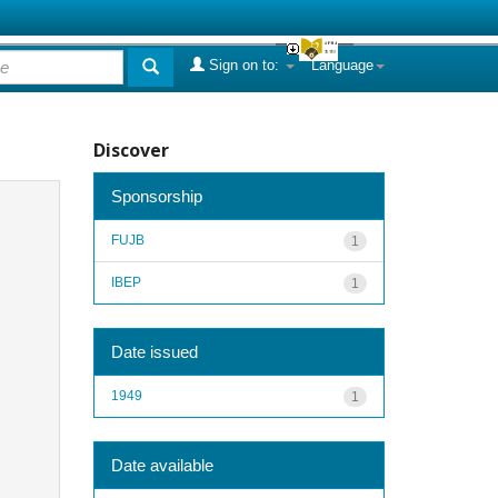
Sign on to:
Language
Discover
Sponsorship
FUJB
1
IBEP
1
Date issued
1949
1
Date available