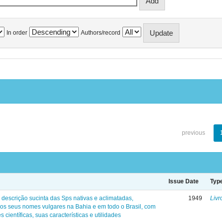
In order
Authors/record
previous
Issue Date
Typ
 descrição sucinta das Sps nativas e aclimatadas,
1949
Livr
os seus nomes vulgares na Bahia e em todo o Brasil, com
s científicas, suas características e utilidades