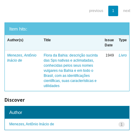
previous
1
next
Item hits:
Author(s)
Title
Issue
Type
Date
Menezes, Antônio
Flora da Bahia: descrição sucinta
1949
Livro
Inácio de
das Sps nativas e aclimatadas,
conhecidas pelos seus nomes
vulgares na Bahia e em todo o
Brasil, com as identificações
científicas, suas características e
utilidades
Discover
Author
Menezes, Antônio Inácio de
1