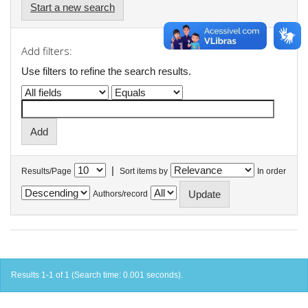
Start a new search
Add filters:
Use filters to refine the search results.
|
Results/Page
Sort items by
In order
Authors/record
Results 1-1 of 1 (Search time: 0.001 seconds).