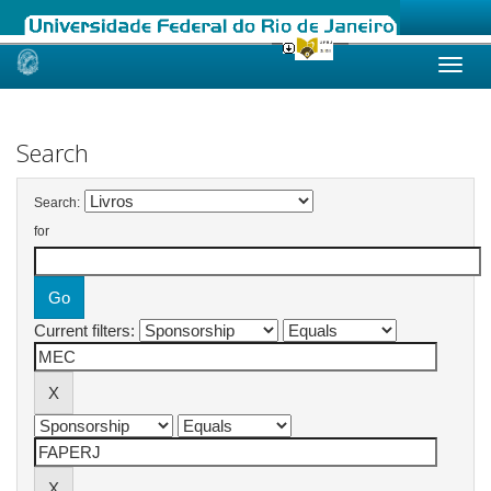
Skip
navigation
Search
Search:
for
Current filters: