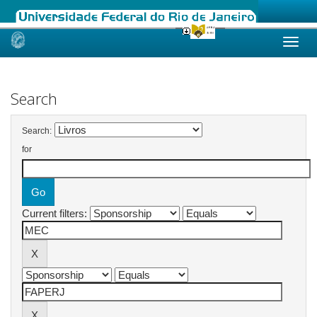
Skip
navigation
Search
Search:
for
Current filters: