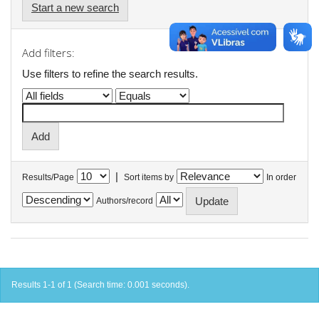
Start a new search
Add filters:
Use filters to refine the search results.
|
Results/Page
Sort items by
In order
Authors/record
Results 1-1 of 1 (Search time: 0.001 seconds).