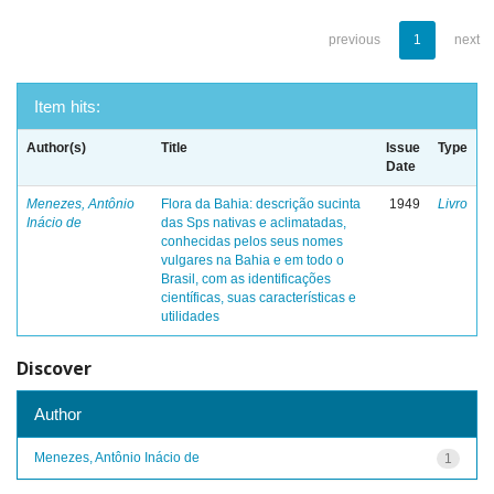
previous
1
next
Item hits:
Author(s)
Title
Issue
Type
Date
Menezes, Antônio
Flora da Bahia: descrição sucinta
1949
Livro
Inácio de
das Sps nativas e aclimatadas,
conhecidas pelos seus nomes
vulgares na Bahia e em todo o
Brasil, com as identificações
científicas, suas características e
utilidades
Discover
Author
Menezes, Antônio Inácio de
1