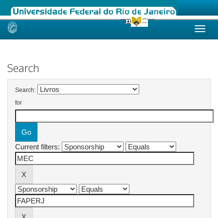
Skip
navigation
Search
Search:
for
Current filters: