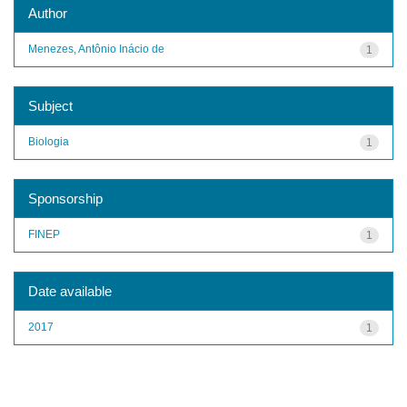
Author
Menezes, Antônio Inácio de
1
Subject
Biologia
1
Sponsorship
FINEP
1
Date available
2017
1