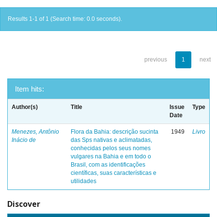
Results 1-1 of 1 (Search time: 0.0 seconds).
previous
1
next
Item hits:
Author(s)
Title
Issue
Type
Date
Menezes, Antônio
Flora da Bahia: descrição sucinta
1949
Livro
Inácio de
das Sps nativas e aclimatadas,
conhecidas pelos seus nomes
vulgares na Bahia e em todo o
Brasil, com as identificações
científicas, suas características e
utilidades
Discover