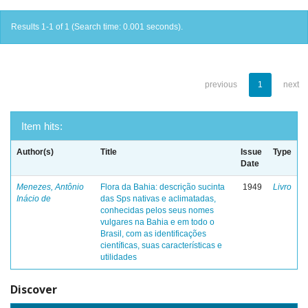
Results 1-1 of 1 (Search time: 0.001 seconds).
previous
1
next
Item hits:
Author(s)
Title
Issue
Type
Date
Menezes, Antônio
Flora da Bahia: descrição sucinta
1949
Livro
Inácio de
das Sps nativas e aclimatadas,
conhecidas pelos seus nomes
vulgares na Bahia e em todo o
Brasil, com as identificações
científicas, suas características e
utilidades
Discover