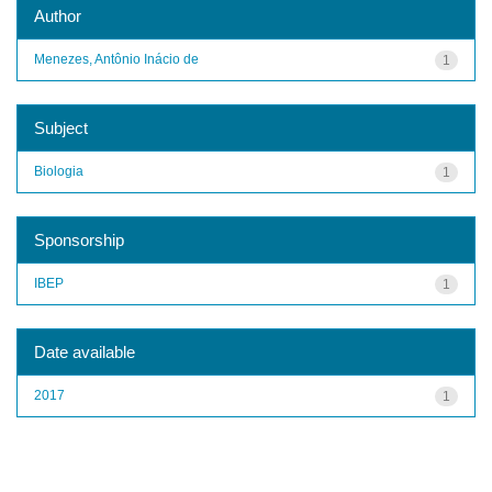
Author
Menezes, Antônio Inácio de
1
Subject
Biologia
1
Sponsorship
IBEP
1
Date available
2017
1