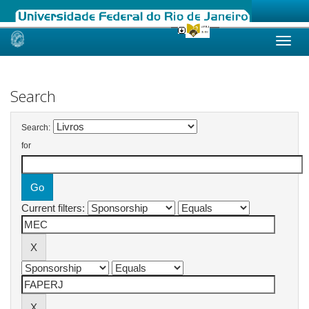
Skip
navigation
Search
Search:
for
Current filters: