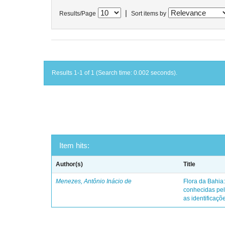
|
Results/Page
Sort items by
Results 1-1 of 1 (Search time: 0.002 seconds).
Item hits:
Author(s)
Title
Menezes, Antônio Inácio de
Flora da Bahia:
conhecidas pel
as identificaçõe