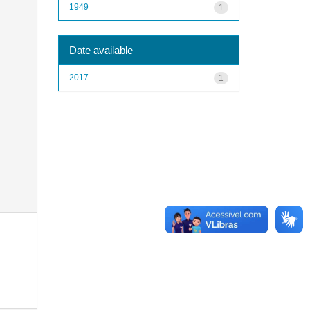
1949
1
Date available
2017
1