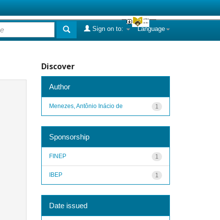
Sign on to:
Language
Discover
Author
Menezes, Antônio Inácio de
1
Sponsorship
FINEP
1
IBEP
1
Date issued