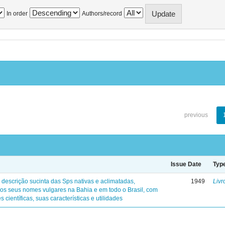
In order
Authors/record
previous
Issue Date
Typ
 descrição sucinta das Sps nativas e aclimatadas,
1949
Livr
os seus nomes vulgares na Bahia e em todo o Brasil, com
s científicas, suas características e utilidades