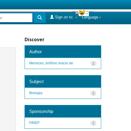
Sign on to:
Language
Discover
Author
Menezes, Antônio Inácio de
1
Subject
Biologia
1
Sponsorship
FINEP
1