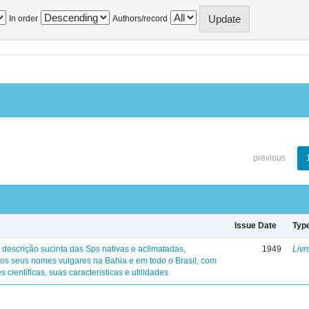
In order
Authors/record
previous
Issue Date
Typ
 descrição sucinta das Sps nativas e aclimatadas,
1949
Livr
os seus nomes vulgares na Bahia e em todo o Brasil, com
s científicas, suas características e utilidades