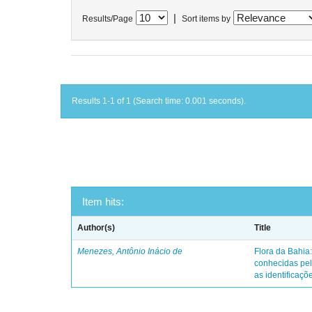
|
Results/Page
Sort items by
Results 1-1 of 1 (Search time: 0.001 seconds).
Item hits:
Author(s)
Title
Menezes, Antônio Inácio de
Flora da Bahia:
conhecidas pel
as identificaçõe