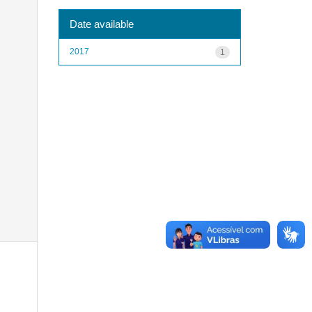
Date available
2017
1