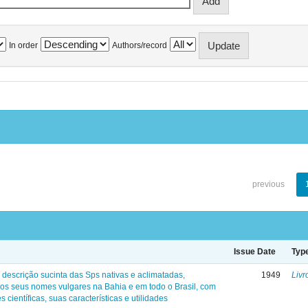
In order
Authors/record
previous
Issue Date
Typ
 descrição sucinta das Sps nativas e aclimatadas,
1949
Livr
os seus nomes vulgares na Bahia e em todo o Brasil, com
s científicas, suas características e utilidades