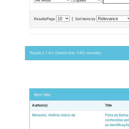
|
Results/Page
Sort items by
Results 1-1 of 1 (Search time: 0.001 seconds).
Item hits:
Author(s)
Title
Menezes, Antônio Inácio de
Flora da Bahia:
conhecidas pel
as identificaçõe