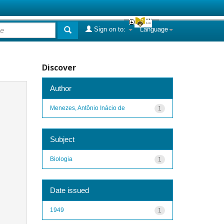
Sign on to:
Language
Discover
Author
Menezes, Antônio Inácio de
1
Subject
Biologia
1
Date issued
1949
1