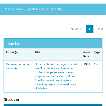
Results 1-1 of 1 (Search time: 0.001 seconds).
previous
1
next
Item hits:
Author(s)
Title
Issue
Type
Date
Menezes, Antônio
Flora da Bahia: descrição sucinta
1949
Livro
Inácio de
das Sps nativas e aclimatadas,
conhecidas pelos seus nomes
vulgares na Bahia e em todo o
Brasil, com as identificações
científicas, suas características e
utilidades
Discover