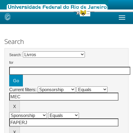
Skip
navigation
Search
Search:
for
Current filters: