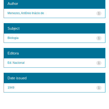
Author
Menezes, Antônio Inácio de
1
Subject
Biologia
1
Editora
Ed. Nacional
1
Date issued
1949
1