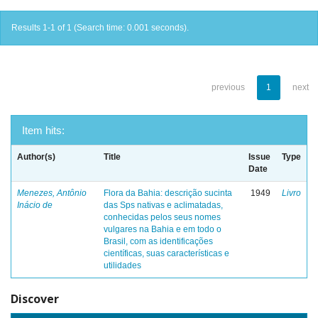
Results 1-1 of 1 (Search time: 0.001 seconds).
previous
1
next
Item hits:
Author(s)
Title
Issue
Type
Date
Menezes, Antônio
Flora da Bahia: descrição sucinta
1949
Livro
Inácio de
das Sps nativas e aclimatadas,
conhecidas pelos seus nomes
vulgares na Bahia e em todo o
Brasil, com as identificações
científicas, suas características e
utilidades
Discover