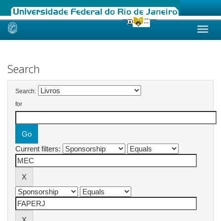
Skip
navigation
Search
Search:
for
Current filters: