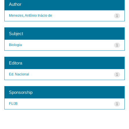
Author
Menezes, Antônio Inácio de
1
Subject
Biologia
1
Editora
Ed. Nacional
1
Sponsorship
FUJB
1