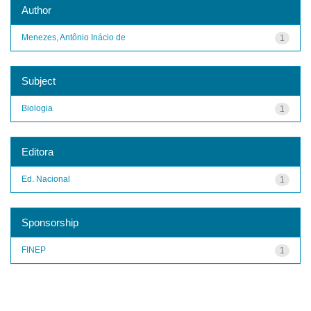
Author
Menezes, Antônio Inácio de
1
Subject
Biologia
1
Editora
Ed. Nacional
1
Sponsorship
FINEP
1