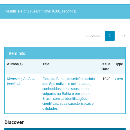
Results 1-1 of 1 (Search time: 0.001 seconds).
previous
1
next
Item hits:
Author(s)
Title
Issue
Type
Date
Menezes, Antônio
Flora da Bahia: descrição sucinta
1949
Livro
Inácio de
das Sps nativas e aclimatadas,
conhecidas pelos seus nomes
vulgares na Bahia e em todo o
Brasil, com as identificações
científicas, suas características e
utilidades
Discover