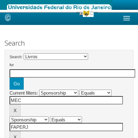
Skip
navigation
Search
Search:
for
Current filters: